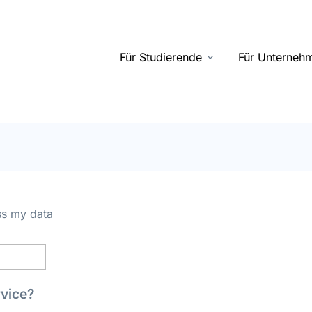
Für Studierende
Für Unterneh
ss my data
rvice?